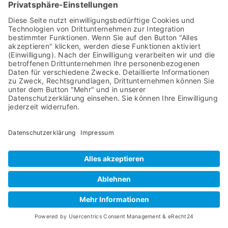
zu vermitteln und interkulturelle
Missverständnisse oder Kränkungen zu
vermeiden. Ein Fachübersetzer müssen in der
Lage sein, mit kultureller Ambiguität
umzugehen, da Wörter oder Wendungen je
nach Kontext unterschiedliche Bedeutungen
haben können. Die feinfühlige Behandlung
kultureller Tabus und Etikette ist
entscheidend, um Übersetzungen
angemessen und respektvoll zu gestalten.
Die benannte kulturelle Kompetenz erfordert
von Fachübersetzern eine fortlaufende
Weiterbildung, die eine Vertiefung der
bestehenden Kenntnisse der jeweiligen
Kulturen und die Fortentwicklung der
interkulturellen Kommunikationsfähigkeiten