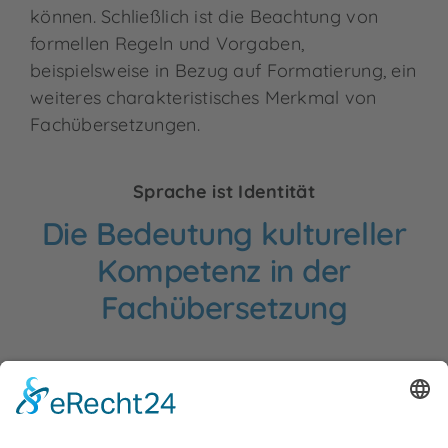
können. Schließlich ist die Beachtung von
formellen Regeln und Vorgaben,
beispielsweise in Bezug auf Formatierung, ein
weiteres charakteristisches Merkmal von
Fachübersetzungen.
Sprache ist Identität
Die Bedeutung kultureller
Kompetenz in der
Fachübersetzung
Kulturelle Kompetenz ist in der
Fachübersetzung von grundlegender
Bedeutung, um Inhalte korrekt und sensibel