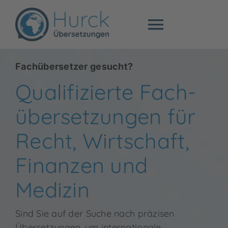
Zum
Inhalt
Toggle
springen
Navigat
Fachübersetzu
Fachübersetzer gesucht?
Qualifizierte Fach­
Beglaubigte Üb
über­setzungen für
Preise
Recht, Wirtschaft,
Finanzen und
Über mich
Medizin
Blog
Sind Sie auf der Suche nach präzisen
Übersetzungen, um internationale