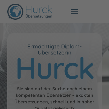
Zum
Inhalt
Toggle
springen
Navigat
Fachübersetzu
Ermächtigte Diplom-
Beglaubigte Üb
Hurck
Übersetzerin
Preise
Über mich
Sie sind auf der Suche nach einem
Blog
kompetenten Übersetzer – exakten
Übersetzungen, schnell und in hoher
Qualität geliefert?