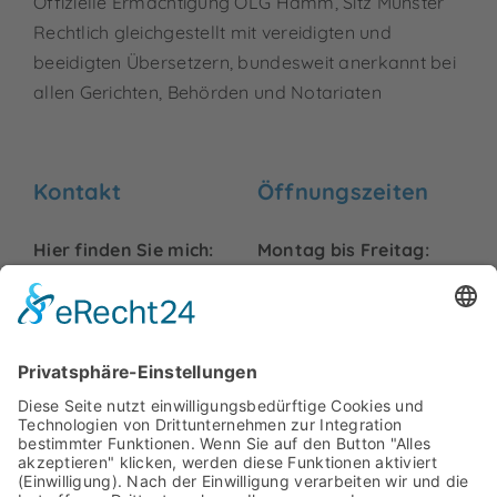
Offizielle Ermächtigung OLG Hamm, Sitz Münster
Rechtlich gleichgestellt mit vereidigten und
beeidigten Übersetzern, bundesweit anerkannt bei
allen Gerichten, Behörden und Notariaten
Kontakt
Öffnungszeiten
Hier finden Sie mich:
Montag bis Freitag:
09:00 bis 18:00 Uhr
Friedrich-Ebert-Str. 99
48153 Münster
Samstag und Sonntag:
info@hurck-
Geschlossen
uebersetzungen.de
Telefon:
+49 251
7779479
Rechtliches