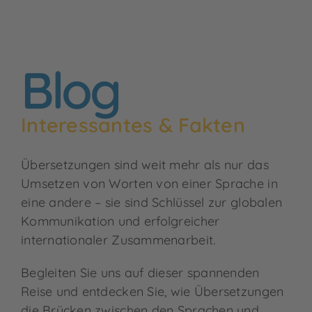
Blog
Vielen Dank, Frau Hurck,
Hallo, Frau Hurck, der
Ich erhalte heute die
Kunde ist sehr zufrieden
für Ihre schnelle und
Unterlagen und die
Übersetzung sieht richtig
mit der Übersetzung,
effiziente Art.
Interessantes & Fakten
gut aus. Ich danke Ihnen
vielen Dank!
für Ihre Unterstützung.
Übersetzungen sind weit mehr als nur das
G. Dodzweit
Umsetzen von Worten von einer Sprache in
Mathias Kirsten
,
Typetime
eine andere – sie sind Schlüssel zur globalen
Nouman Naim Hasan
Kommunikation und erfolgreicher
internationaler Zusammenarbeit.
Begleiten Sie uns auf dieser spannenden
Reise und entdecken Sie, wie Übersetzungen
die Brücken zwischen den Sprachen und