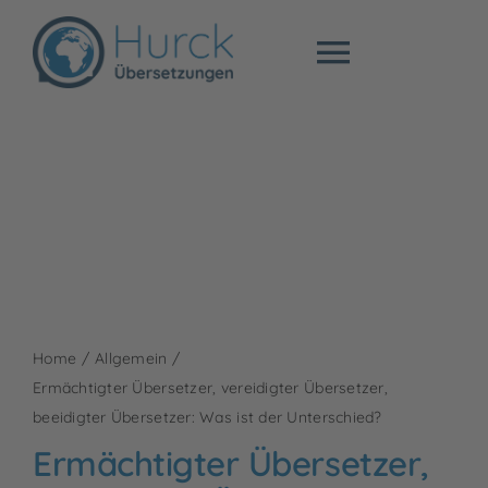
Zum
Inhalt
Toggle
springen
Navigat
Fachübersetzu
Beglaubigte Üb
Preise
Über mich
Home
Allgemein
Ermächtigter Übersetzer, vereidigter Übersetzer,
beeidigter Übersetzer: Was ist der Unterschied?
Blog
Ermächtigter Übersetzer,