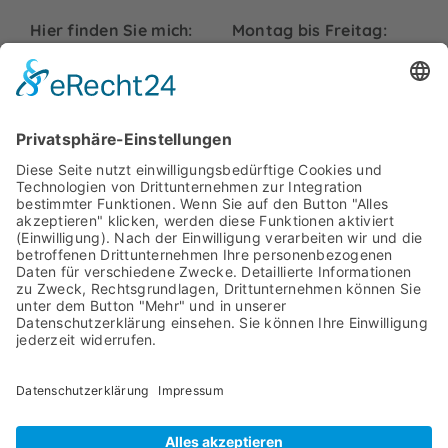
Hier finden Sie mich:
Montag bis Freitag:
09:00 bis 18:00 Uhr
Friedrich-Ebert-Str. 99
48153 Münster
Samstag und Sonntag:
info@hurck-
Geschlossen
uebersetzungen.de
Telefon:
+49 251
7779479
Rechtliches
Impressum
Datenschutz