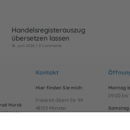
Handelsregisterauszug
übersetzen lassen
18. Juni 2026
|
0 Comments
Kontakt
Öffnun
Hier finden Sie mich:
Montag bi
09:00 bis
Friedrich-Ebert-Str. 99
rud Hurck
48153 Münster
Samstag 
tz Münster
info@hurck-
Geschlos
 beeidigten
uebersetzungen.de
Gerichten,