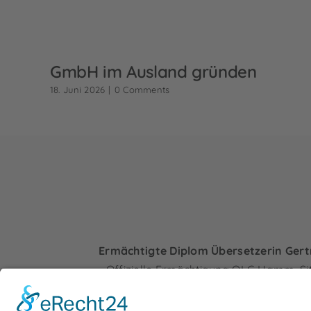
GmbH im Ausland gründen
18. Juni 2026
|
0 Comments
Ermächtigte Diplom Übersetzerin Gert
Offizielle Ermächtigung OLG Hamm, Si
Rechtlich gleichgestellt mit vereidigten und
Übersetzern, bundesweit anerkannt bei allen 