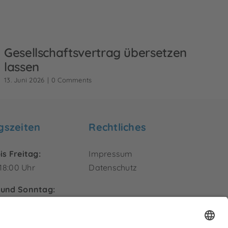
Gesellschaftsvertrag übersetzen
lassen
13. Juni 2026
|
0 Comments
gszeiten
Rechtliches
s Freitag:
Impressum
 18:00 Uhr
Datenschutz
und Sonntag:
sen