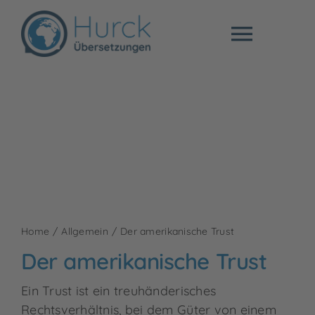
Zum
Inhalt
Toggl
springen
Naviga
Fachübers
Beglaubigt
Preise
Über mich
Home
Allgemein
Der amerikanische Trust
Der amerikanische Trust
Blog
Ein Trust ist ein treuhänderisches
Rechtsverhältnis, bei dem Güter von einem