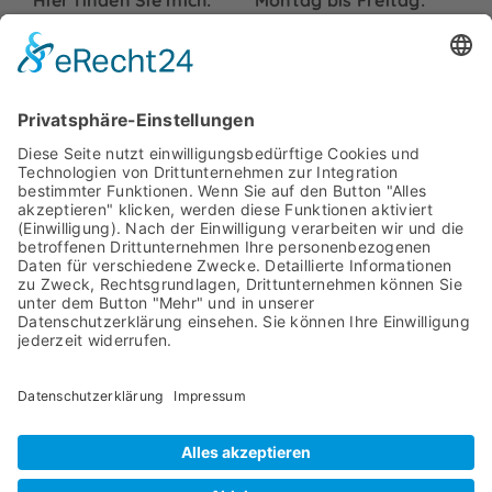
09:00 bis 18:00 Uhr
Friedrich-Ebert-Str. 99
48153 Münster
Samstag und Sonntag:
info@hurck-
Geschlossen
uebersetzungen.de
Telefon:
+49 251
7779479
Rechtliches
Impressum
Datenschutz