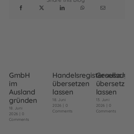
GmbH
Handelsregisterauszug
Gesellschaf
im
übersetzen
übersetzen
Ausland
lassen
lassen
gründen
18. Juni
13. Juni
2026
|
0
2026
|
0
18. Juni
Comments
Comments
2026
|
0
Comments